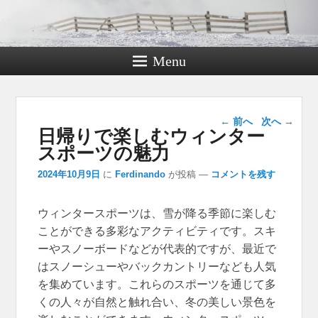
Menu
投稿ナビゲー
←
前へ
次へ
→
日帰りで楽しむウィンター
ション
スポーツの魅力
2024年10月9日
に
Ferdinando
が投稿
—
コメントを残す
ウィンタースポーツは、雪が降る季節に楽しむ
ことができる多彩なアクティビティです。
スキ
ーやスノーボードなどが代表的ですが、最近で
はスノーシューやバックカントリーなども人気
を集めています。これらのスポーツを通じて多
くの人々が自然と触れ合い、冬の美しい景色を